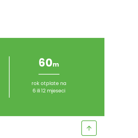
60
m
rok otplate na
6 ili 12 mjeseci