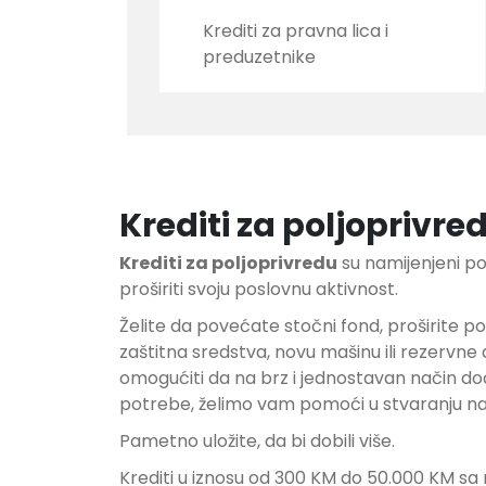
Krediti za pravna lica i
preduzetnike
Krediti za poljoprivre
Krediti za poljoprivredu
su namijenjeni po
proširiti svoju poslovnu aktivnost.
Želite da povećate stočni fond, proširite po
zaštitna sredstva, novu mašinu ili rezervn
omogućiti da na brz i jednostavan način dođ
potrebe, želimo vam pomoći u stvaranju n
Pametno uložite, da bi dobili više.
Krediti u iznosu od 300 KM do 50.000 KM sa