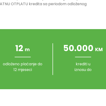
NU OTPLATU kredita sa periodom odloženog
12
50.000
m
KM
odloženo plaćanje do
krediti u
12 mjeseci
iznosu do