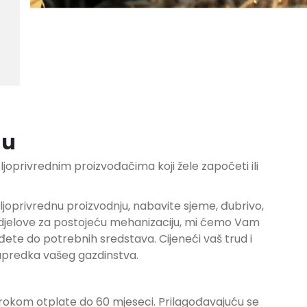
du
ljoprivrednim proizvođačima koji žele započeti ili
ljoprivrednu proizvodnju, nabavite sjeme, đubrivo,
e djelove za postojeću mehanizaciju, mi ćemo Vam
ete do potrebnih sredstava. Cijeneći vaš trud i
apredka vašeg gazdinstva.
 rokom otplate do 60 mjeseci. Prilagođavajuću se