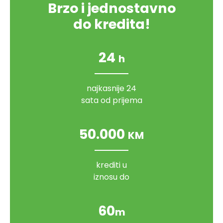
Brzo i jednostavno
do kredita!
24
h
najkasnije 24
sata od prijema
50.000
KM
krediti u
iznosu do
60
m