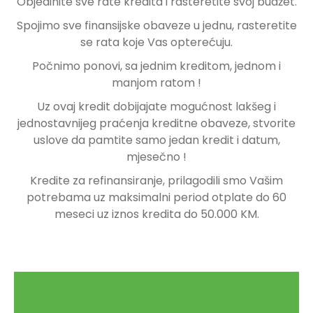
Objedinite sve rate kredita i rasteretite svoj budžet.
Spojimo sve finansijske obaveze u jednu, rasteretite
se rata koje Vas opterećuju.
Počnimo ponovi, sa jednim kreditom, jednom i
manjom ratom !
Uz ovaj kredit dobijajate mogućnost lakšeg i
jednostavnijeg praćenja kreditne obaveze, stvorite
uslove da pamtite samo jedan kredit i datum,
mjesečno !
Kredite za refinansiranje, prilagodili smo Vašim
potrebama uz maksimalni period otplate do 60
meseci uz iznos kredita do 50.000 KM.