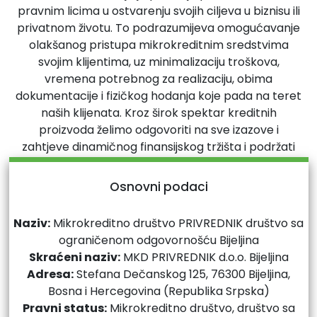
pravnim licima u ostvarenju svojih ciljeva u biznisu ili
privatnom životu. To podrazumijeva omogućavanje
olakšanog pristupa mikrokreditnim sredstvima
svojim klijentima, uz minimalizaciju troškova,
vremena potrebnog za realizaciju, obima
dokumentacije i fizičkog hodanja koje pada na teret
naših klijenata. Kroz širok spektar kreditnih
proizvoda želimo odgovoriti na sve izazove i
zahtjeve dinamičnog finansijskog tržišta i podržati
poslovne ideje naših klijenata. Cilj je da budemo
uvijek uz klijenta, ali istovremeno da dobro
Osnovni podaci
ocjenjujemo rizike sa kojima se suočavamo i
donosimo kvalitetne odluke. S obzirom da smo
Naziv:
Mikrokreditno društvo PRIVREDNIK društvo sa
finansijska institucija, mi smo pod nadzorom
ograničenom odgovornošću Bijeljina
Agencije za bankarstvo Republike Srpske i svoje
Skraćeni naziv:
MKD PRIVREDNIK d.o.o. Bijeljina
izvještaje o radu i poslovanju dostavljamo ovom
Adresa:
Stefana Dečanskog 125, 76300 Bijeljina,
regulatoru.
Bosna i Hercegovina (Republika Srpska)
Pravni status:
Mikrokreditno društvo, društvo sa