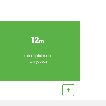
12
m
rok otplate do
12 mjeseci