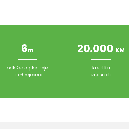
6
20.000
m
KM
odloženo plaćanje
krediti u
do 6 mjeseci
iznosu do